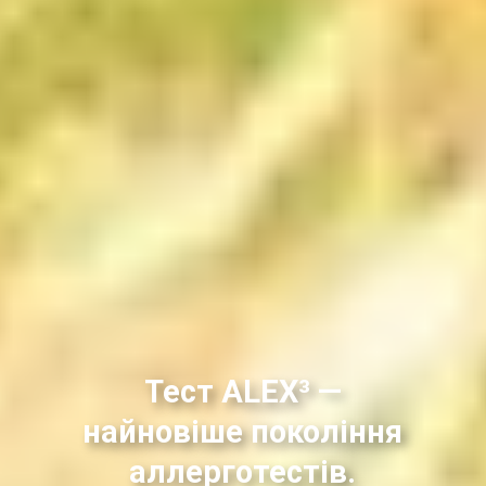
Тест ALEX³ —
найновіше покоління
аллерготестів.