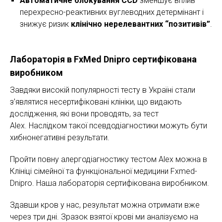
Автоматичне блокування CCD
зменшує вплив
перехресно-реактивних вуглеводних детермінант і
знижує ризик
клінічно нерелевантних “позитивів”
.
Лабораторія в FxMed Dnipro сертифікована
виробником
Завдяки високій популярності тесту в Україні стали
з’являтися несертифіковані клініки, що видають
дослідження, які вони проводять, за тест
Аlex. Наслідком такої псевдодіагностики можуть бути
хибнонегативні результати.
Пройти повну алергодіагностику тестом Аlex можна в
Клініці сімейної та функціональної медицини Fxmed-
Dnipro. Наша лабораторія сертифікована виробником.
Здавши кров у нас, результат можна отримати вже
через три дні. Зразок взятої крові ми аналізуємо на