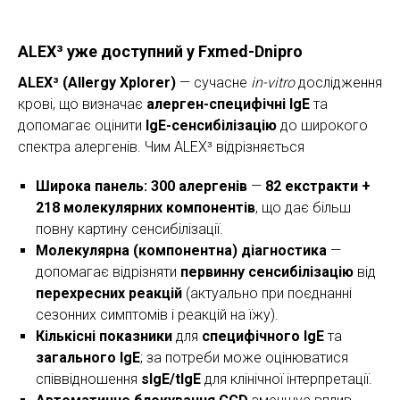
ALEX³ уже доступний у Fxmed-Dnipro
ALEX³ (Allergy Xplorer)
— сучасне
in-vitro
дослідження
крові, що визначає
алерген-специфічні IgE
та
допомагає оцінити
IgE-сенсибілізацію
до широкого
спектра алергенів. Чим ALEX³ відрізняється
Широка панель: 300 алергенів
—
82 екстракти +
218 молекулярних компонентів
, що дає більш
повну картину сенсибілізації.
Молекулярна (компонентна) діагностика
—
допомагає відрізняти
первинну сенсибілізацію
від
перехресних реакцій
(актуально при поєднанні
сезонних симптомів і реакцій на їжу).
Кількісні показники
для
специфічного IgE
та
загального IgE
; за потреби може оцінюватися
співвідношення
sIgE/tIgE
для клінічної інтерпретації.