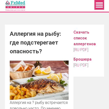
Skip
to
content
Скачать
Аллергия на рыбу:
список
где подстерегает
аллергенов
[RU PDF]
опасность?
Брошюра
[RU PDF]
Аллергия на
?
рыбу встречается
довольно часто. По мнению