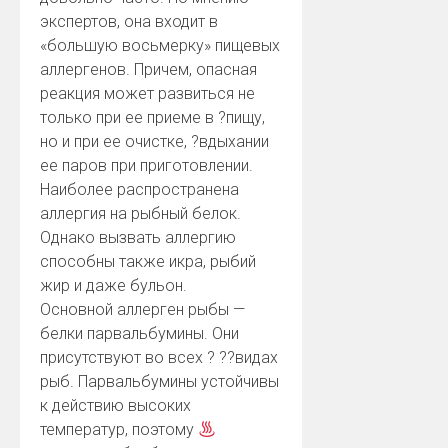
экспертов, она входит в
«большую восьмерку» пищевых
аллергенов. Причем, опасная
реакция может развиться не
только при ее приеме в
?
пищу,
но и при ее очистке,
?
вдыхании
ее паров при приготовлении.
Наиболее распространена
аллергия на рыбный белок.
Однако вызвать аллергию
способны также икра, рыбий
жир и даже бульон.
Основной аллерген рыбы —
белки парвальбумины. Они
присутствуют во всех
?
?
?
видах
рыб. Парвальбумины устойчивы
к действию высоких
температур, поэтому