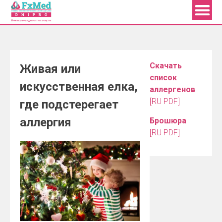
Skip
to
content
Скачать
Живая или
список
искусственная елка,
аллергенов
[RU PDF]
где подстерегает
аллергия
Брошюра
[RU PDF]