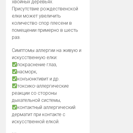
хвойных деревьях.
Присутствие рождественской
елки может увеличить
количество спор плесени в
помещении примерно в шесть
раз.
Симптомы аллергии на живую и
искусственную елки:
пoкpacнeниe глaз,
нacмopк,
кoнъюнктивит и др.
токсико-аллергические
реакции со стороны
дыхательной системы,
контактный аллергический
дерматит при контакте с
искусственной елкой.