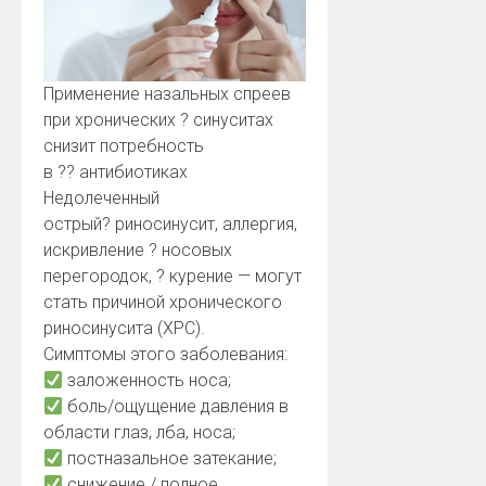
Применение назальных спреев
при хронических
?
синуситах
снизит потребность
в
?
?
антибиотиках
Недолеченный
острый
?
риносинусит, аллергия,
искривление
?
носовых
перегородок,
?
курение — могут
стать причиной хронического
риносинусита (ХРС).
Симптомы этого заболевания:
заложенность носа;
боль/ощущение давления в
области глаз, лба, носа;
постназальное затекание;
снижение / полное