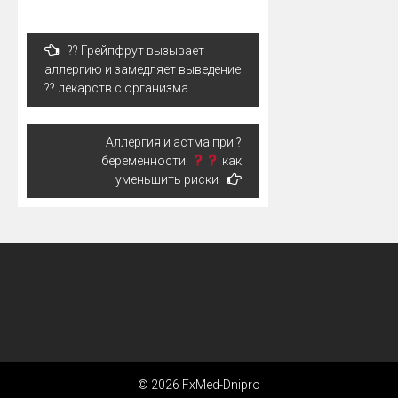
Навигация
?? Грейпфрут вызывает
по
аллергию и замедляет выведение
записям
?? лекарств с организма
Аллергия и астма при ?
беременности:
как
уменьшить риски
© 2026 FxMed-Dnipro