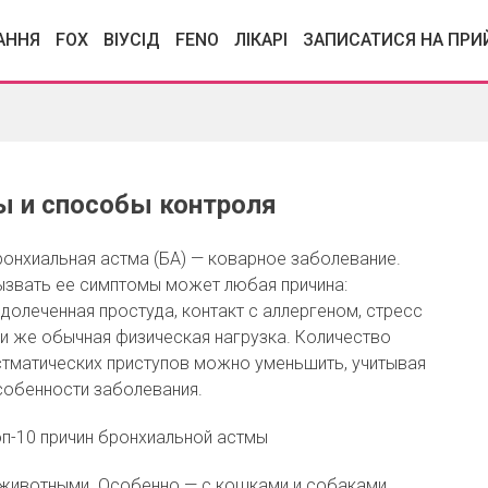
АННЯ
FOX
ВІУСІД
FENО
ЛІКАРІ
ЗАПИСАТИСЯ НА ПР
ы и способы контроля
ронхиальная астма (БА) — коварное заболевание.
ызвать ее симптомы может любая причина:
долеченная простуда, контакт с аллергеном, стресс
ли же обычная физическая нагрузка. Количество
стматических приступов можно уменьшить, учитывая
собенности заболевания.
оп-10 причин бронхиальной астмы
 животными. Особенно — с кошками и собаками.