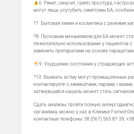
6. Ринит, синусит, грипп, простуда, гаст
могут лишь усугубить симптомы БА, особенно
?
7. Бытовая химия и косметика с резкими з
?
8. Пусковым механизмом для БА может ста
Нежелательно использование у пациентов с 
заменить препаратами на основе парацетам
9. Ухудшение состояния у страдающих ас
?
10. Вызвать астму могут промышленные раз
контактируете с химикатами, парами, газами
затянувшийся кашель может стать сигналом
Сдать анализы, пройти полную аллергодиагно
организма, можно у нас в Клинике Fxmed-Dnip
контактные телефоны: 38 (067) 565 87 39, +38