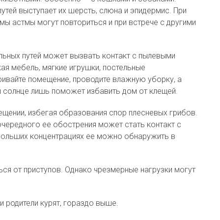
тей выступает их шерсть, слюна и эпидермис. При
мы астмы могут повториться и при встрече с другими
ельных путей может вызвать контакт с пылевыми
кая мебель, мягкие игрушки, постельные
ривайте помещение, проводите влажную уборку, а
и солнце лишь поможет избавить дом от клещей.
ещении, избегая образования спор плесневых грибов.
очередного ее обострения может стать контакт с
 больших концентрациях ее можно обнаружить в
ься от приступов. Однако чрезмерные нагрузки могут
ьи родители курят, гораздо выше.