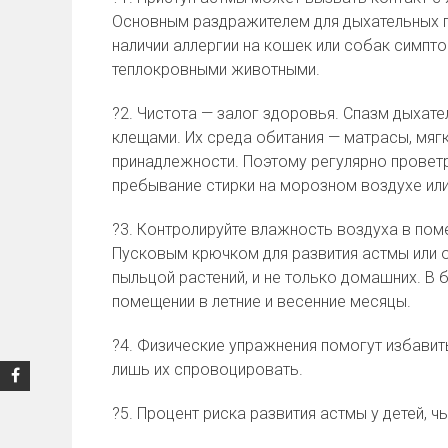
Основным раздражителем для дыхательных пу
наличии аллергии на кошек или собак симпто
теплокровными животными.
?
2. Чистота — залог здоровья. Спазм дыхат
клещами. Их среда обитания — матрасы, мяг
принадлежности. Поэтому регулярно провет
пребывание стирки на морозном воздухе ил
?
3. Контролируйте влажность воздуха в пом
Пусковым крючком для развития астмы или 
пыльцой растений, и не только домашних. В
помещении в летние и весенние месяцы.
?
4. Физические упражнения помогут избавит
лишь их спровоцировать.
?
5. Процент риска развития астмы у детей, ч